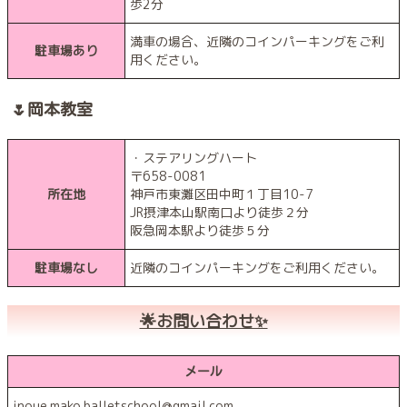
歩2分
満車の場合、近隣のコインパーキングをご利
駐車場あり
用ください。
🌷岡本教室
・ステアリングハート
〒658-0081
所在地
神戸市東灘区田中町１丁目10-7
JR摂津本山駅南口より徒歩２分
阪急岡本駅より徒歩５分
駐車場なし
近隣のコインパーキングをご利用ください。
🌟お問い合わせ✨
メール
inoue.mako.balletschool@gmail.com