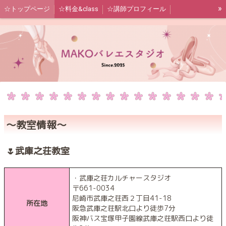
»
☆トップページ
☆料金&class
☆講師プロフィール
☆教室情報＆お問合せ
〜教室情報〜
🌷武庫之荘教室
・武庫之荘カルチャースタジオ
〒661-0034
尼崎市武庫之荘西２丁目41-18
所在地
阪急武庫之荘駅北口より徒歩7分
阪神バス宝塚甲子園線武庫之荘駅西口より徒