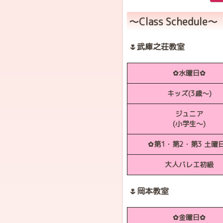
〜Class Schedule〜
🌷武庫之荘教室
✿水曜日✿
キッズ(3歳〜)
ジュニア
(小学生～)
✿第1・第2・第3 土曜
大人バレエ初級
🌷岡本教室
✿金曜日✿