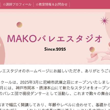
☆講師プロフィール
☆教室情報＆お問合せ
バレエスタジオのホームページにお越しいただき、ありがとうご
クールは、2025年3月に尼崎市武庫之荘にオープンいたしま
年7月には、神戸市岡本・摂津本山にて新たなスタジオをオープ
東京のバレエ団で現役ダンサーとして活動し、これまで数々の舞
方まで幅広く開講しており、年齢やレベルに合わせて、基礎か