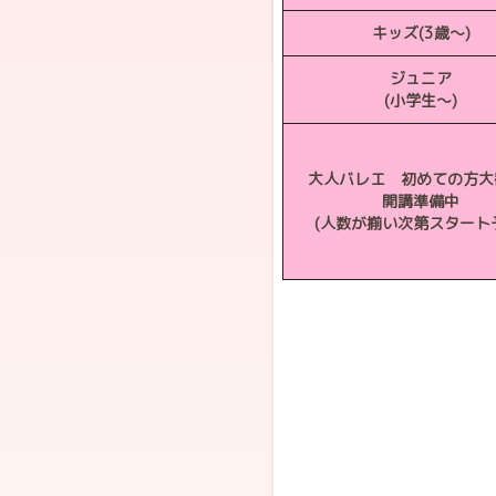
キッズ(3歳～)
ジュニア
(小学生～)
大人バレエ 初めての方大
開講準備中
(人数が揃い次第スタート